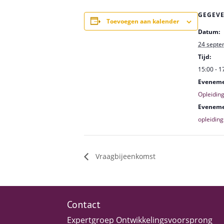
GEGEV
Toevoegen aan kalender
Datum:
24 septe
Tijd:
15:00 - 1
Eveneme
Opleidin
Eveneme
opleidin
Vraagbijeenkomst
Contact
Expertgroep Ontwikkelingsvoorsprong