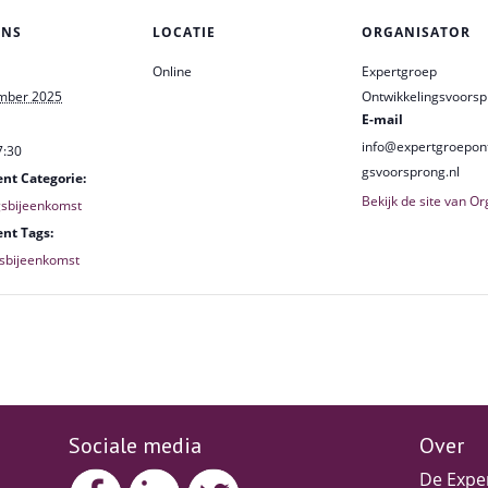
ENS
LOCATIE
ORGANISATOR
Online
Expertgroep
mber 2025
Ontwikkelingsvoors
E-mail
info@expertgroepont
7:30
gsvoorsprong.nl
nt Categorie:
Bekijk de site van O
gsbijeenkomst
nt Tags:
gsbijeenkomst
Sociale media
Over
De Expe