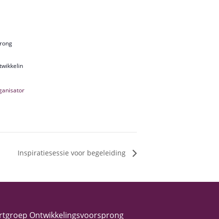
prong
wikkelin
rganisator
Inspiratiesessie voor begeleiding
rtgroep Ontwikkelingsvoorsprong