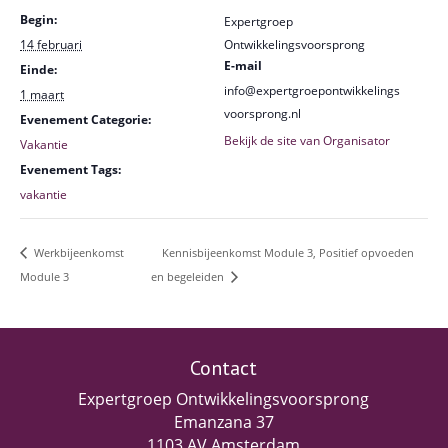
Begin:
Expertgroep
14 februari
Ontwikkelingsvoorsprong
E-mail
Einde:
info@expertgroepontwikkelings
1 maart
voorsprong.nl
Evenement Categorie:
Bekijk de site van Organisator
Vakantie
Evenement Tags:
vakantie
Kennisbijeenkomst Module 3, Positief opvoeden
Werkbijeenkomst
Module 3
en begeleiden
Contact
Expertgroep Ontwikkelingsvoorsprong
Emanzana 37
1103 AV Amsterdam