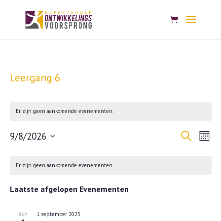
Leergang 6
Er zijn geen aankomende evenementen.
Evenem
Eve
9/8/2026
Zoeken
Maand
wee
Zoeken
Selecteer
Kalender
nav
en
een
Er zijn geen aankomende evenementen.
van
weerge
Evenementen
datum.
navigat
Laatste afgelopen Evenementen
1 september 2025
SEP