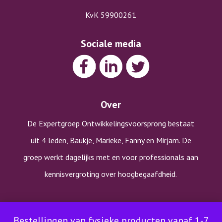
KvK 59900261
Sociale media
Over
De Expertgroep Ontwikkelingsvoorsprong bestaat
uit 4 leden, Baukje, Marieke, Fanny en Mirjam. De
groep werkt dagelijks met en voor professionals aan
kennisvergroting over hoogbegaafdheid.
Copyright © Expertgroep Ontwikkelingsvoorsprong |
Bestellingen van fysieke producten vanaf 1-7