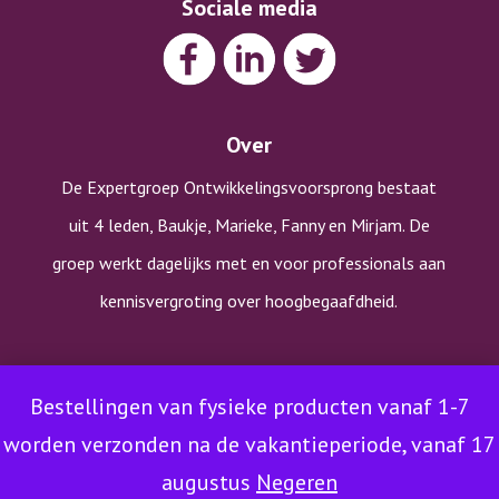
Sociale media
Over
De Expertgroep Ontwikkelingsvoorsprong bestaat
uit 4 leden, Baukje, Marieke, Fanny en Mirjam. De
groep werkt dagelijks met en voor professionals aan
kennisvergroting over hoogbegaafdheid.
Copyright © Expertgroep Ontwikkelingsvoorsprong |
Bestellingen van fysieke producten vanaf 1-7
Algemene voorwaarden
|
Klachtenprocedure
|
Privacy-en
worden verzonden na de vakantieperiode, vanaf 17
cookieverklaring
|
Disclaimer
augustus
Negeren