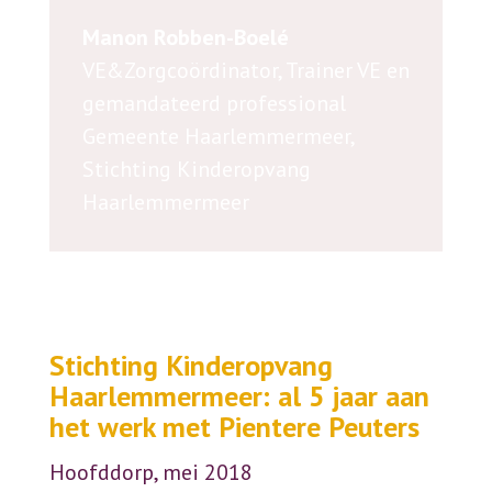
Manon Robben-Boelé
VE&Zorgcoördinator, Trainer VE en
gemandateerd professional
Gemeente Haarlemmermeer
,
Stichting Kinderopvang
Haarlemmermeer
Stichting Kinderopvang
Haarlemmermeer: al 5 jaar aan
het werk met Pientere Peuters
Hoofddorp, mei 2018