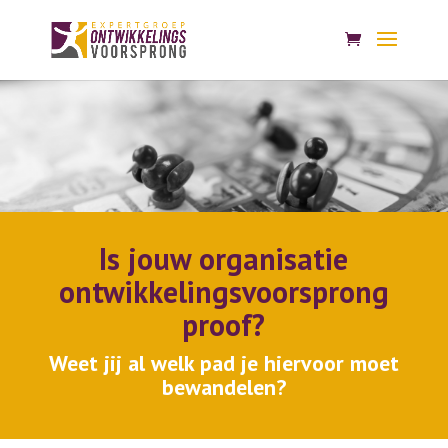
Is jouw organisatie
ontwikkelingsvoorsprong
proof?
Weet jij al welk pad je hiervoor moet
bewandelen?