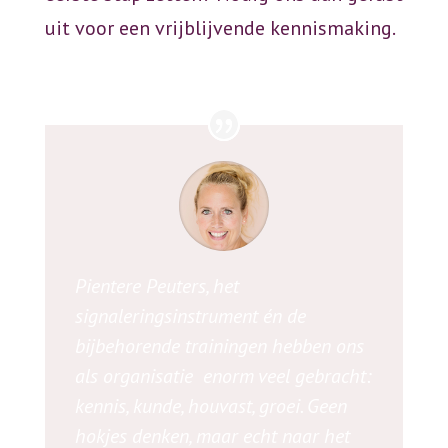
uit voor een vrijblijvende kennismaking.
Pientere Peuters, het
signaleringsinstrument én de
bijbehorende trainingen hebben ons
als organisatie enorm veel gebracht:
kennis, kunde, houvast, groei. Geen
hokjes denken, maar echt naar het