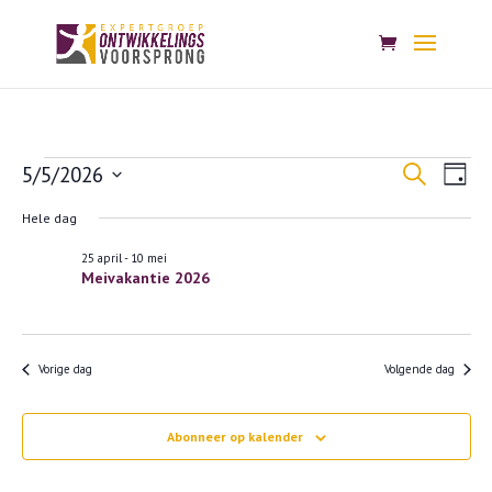
Evenementen
Evenem
Eve
5/5/2026
Zoeken
Dag
wee
Zoeken
in
Selecteer
nav
Hele dag
en
5
een
weerge
25 april
-
10 mei
mei
datum.
Meivakantie 2026
navigat
2026
Vorige dag
Volgende dag
Abonneer op kalender