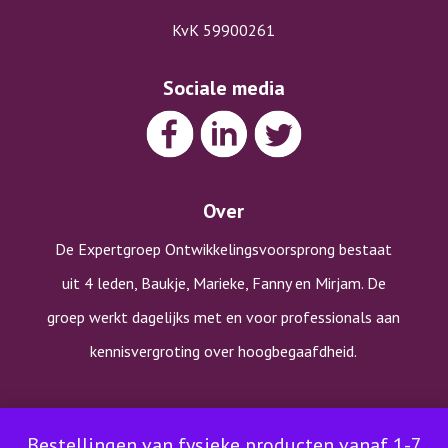
KvK 59900261
Sociale media
Over
De Expertgroep Ontwikkelingsvoorsprong bestaat
uit 4 leden, Baukje, Marieke, Fanny en Mirjam. De
groep werkt dagelijks met en voor professionals aan
kennisvergroting over hoogbegaafdheid.
Copyright © Expertgroep Ontwikkelingsvoorsprong |
Bestellingen van fysieke producten vanaf 1-7