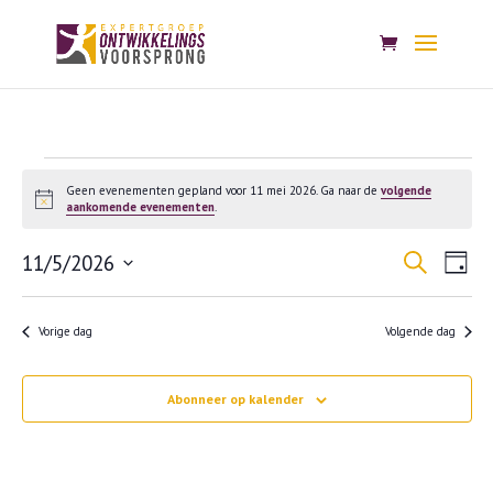
Evenementen
Geen evenementen gepland voor 11 mei 2026. Ga naar de
volgende
in
Bericht
aankomende evenementen
.
11
Evenem
Eve
11/5/2026
Zoeken
Dag
mei
wee
Zoeken
Selecteer
nav
2026
en
een
Vorige dag
Volgende dag
weerge
datum.
navigat
Abonneer op kalender