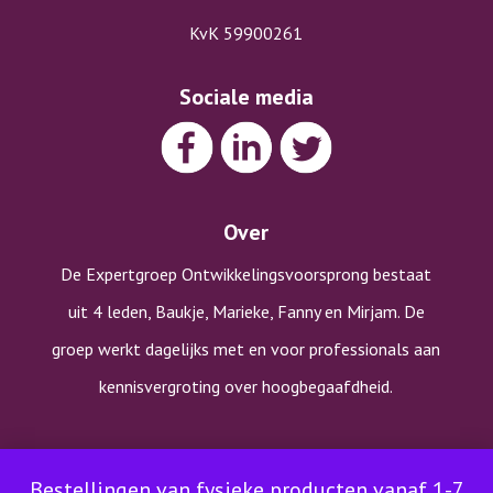
KvK 59900261
Sociale media
Over
De Expertgroep Ontwikkelingsvoorsprong bestaat
uit 4 leden, Baukje, Marieke, Fanny en Mirjam. De
groep werkt dagelijks met en voor professionals aan
kennisvergroting over hoogbegaafdheid.
Copyright © Expertgroep Ontwikkelingsvoorsprong |
Bestellingen van fysieke producten vanaf 1-7