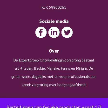
KvK 59900261
Sociale media
Over
De Expertgroep Ontwikkelingsvoorsprong bestaat
uit 4 leden, Baukje, Marieke, Fanny en Mirjam. De
groep werkt dagelijks met en voor professionals aan
kennisvergroting over hoogbegaafdheid.
Copyright © Expertgroep Ontwikkelingsvoorsprong |
Bestellingen van fysieke producten vanaf 1-7