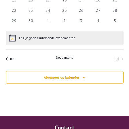
15
16
17
18
19
20
21
evenementen
evenementen
evenementen
evenementen
evenementen
evenementen
eveneme
0
0
0
0
0
0
0
22
23
24
25
26
27
28
evenementen
evenementen
evenementen
evenementen
evenementen
evenementen
eveneme
0
0
0
0
0
0
0
29
30
1
2
3
4
5
evenementen
evenementen
evenementen
evenementen
evenementen
evenementen
eveneme
Er zijn geen aankomende evenementen.
Bericht
Deze maand
jul
mei
Abonneer op kalender
Contact