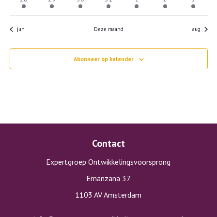
evenement
evenement
evenement
evenement
evenement
evenement
eveneme
jun
Deze maand
aug
Abonneer op kalender
Contact
Expertgroep Ontwikkelingsvoorsprong
Emanzana 37
1103 AV Amsterdam