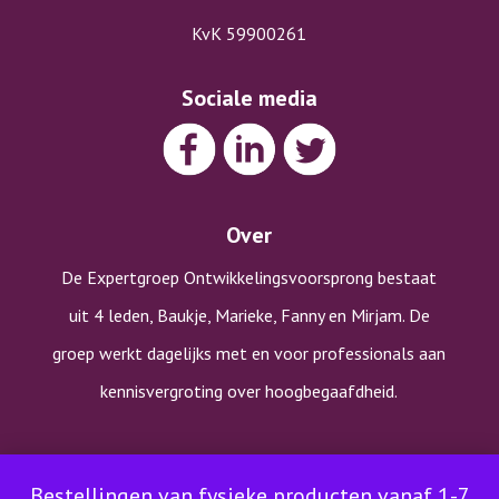
KvK 59900261
Sociale media
Over
De Expertgroep Ontwikkelingsvoorsprong bestaat
uit 4 leden, Baukje, Marieke, Fanny en Mirjam. De
groep werkt dagelijks met en voor professionals aan
kennisvergroting over hoogbegaafdheid.
Copyright © Expertgroep Ontwikkelingsvoorsprong |
Bestellingen van fysieke producten vanaf 1-7