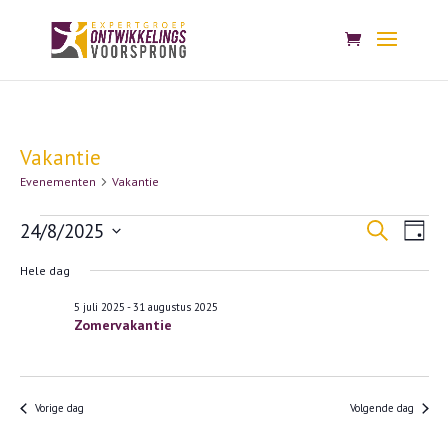
Vakantie
Evenementen
Vakantie
Evenementen
Evenem
Eve
24/8/2025
Zoeken
Dag
wee
in
Zoeken
Selecteer
nav
Hele dag
24
en
een
augustus
weerge
5 juli 2025
-
31 augustus 2025
datum.
Zomervakantie
2025
navigat
Vorige dag
Volgende dag