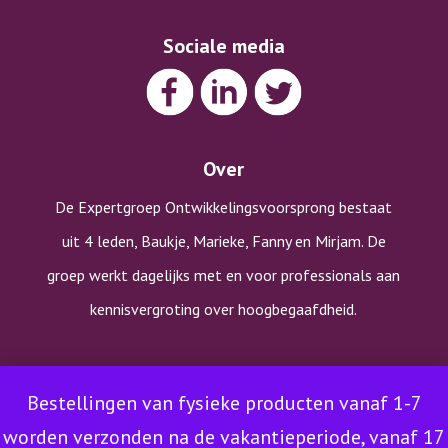
Sociale media
Over
De Expertgroep Ontwikkelingsvoorsprong bestaat
uit 4 leden, Baukje, Marieke, Fanny en Mirjam. De
groep werkt dagelijks met en voor professionals aan
kennisvergroting over hoogbegaafdheid.
Copyright © Expertgroep Ontwikkelingsvoorsprong |
Bestellingen van fysieke producten vanaf 1-7
Algemene voorwaarden
|
Klachtenprocedure
|
Privacy-en
worden verzonden na de vakantieperiode, vanaf 17
cookieverklaring
|
Disclaimer