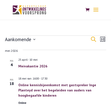
Evenementen
Evenem
Eve
Aankomende
Zoeken
Lijst
wee
Zoeken
Selecteer
nav
en
mei 2026
een
weerge
25 april
-
10 mei
MA
datum.
4
navigat
Meivakantie 2026
18 mei van .16:00
-
17:30
MA
18
Online kennisbijeenkomst met gastspreker Inge
Planteyd over het begeleiden van ouders van
hoogbegaafde kinderen
Online