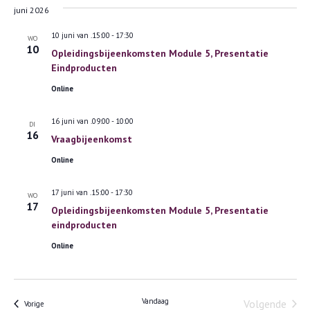
juni 2026
10 juni van .15:00
-
17:30
WO
10
Opleidingsbijeenkomsten Module 5, Presentatie
Eindproducten
Online
16 juni van .09:00
-
10:00
DI
16
Vraagbijeenkomst
Online
17 juni van .15:00
-
17:30
WO
17
Opleidingsbijeenkomsten Module 5, Presentatie
eindproducten
Online
Vandaag
Volgende
Evenementen
Vorige