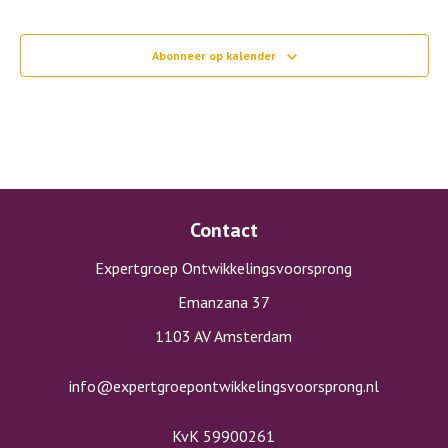
Eveneme
Abonneer op kalender
Contact
Expertgroep Ontwikkelingsvoorsprong
Emanzana 37
1103 AV Amsterdam
info@expertgroepontwikkelingsvoorsprong.nl
KvK 59900261