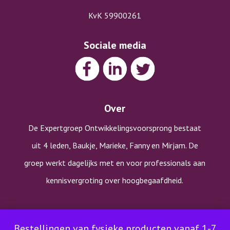
KvK 59900261
Sociale media
Over
De Expertgroep Ontwikkelingsvoorsprong bestaat
uit 4 leden, Baukje, Marieke, Fanny en Mirjam. De
groep werkt dagelijks met en voor professionals aan
kennisvergroting over hoogbegaafdheid.
Copyright © Expertgroep Ontwikkelingsvoorsprong |
Bestellingen van fysieke producten vanaf 1-7