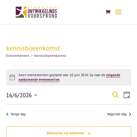
kennisbijeenkomst
Evenementen
kennisbijeenkomst
Evenementen
Geen evenementen gepland voor 16 juni 2026. Ga naar de
volgende
in
Bericht
aankomende evenementen
.
16
Evenem
Eve
juni
16/6/2026
Zoeken
Dag
wee
Zoeken
2026
Selecteer
nav
en
een
Vorige dag
Volgende dag
weerge
datum.
navigat
Abonneer op kalender