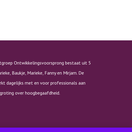
tgroep Ontwikkelingsvoorsprong bestaat uit 5
rieke, Baukje, Marieke, Fanny en Mirjam. De
kt dagelijks met en voor professionals aan
rgroting over hoogbegaafdheid.
y-en cookieverklaring
|
Disclaimer