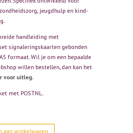
ezen. Specifiek ontwikkeld voor
ezondheidszorg, jeugdhulp en kind-
g.
breide handleiding met
set signaleringskaarten gebonden
 A5 formaat. Wil je om een bepaalde
ebshop willen bestellen, dan kan het
er voor uitleg.
ket met POSTNL.
A
n aan winkelwagen