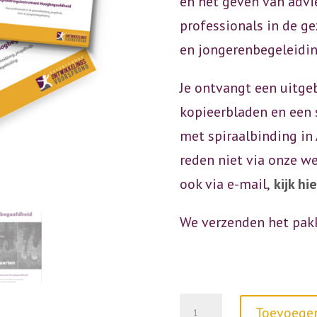
en het geven van advi
professionals in de g
en jongerenbegeleidin
Je ontvangt een uitge
kopieerbladen en een 
met spiraalbinding in
reden niet via onze w
ook via e-mail,
kijk hi
We verzenden het pak
3
Toevoege