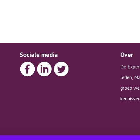
Sociale media
Over
De Exper
leden, Ma
groep wer
kennisve
kelingsvoorsprong |
Algemene voorwaarden
|
Klachtenprocedure
|
Privac