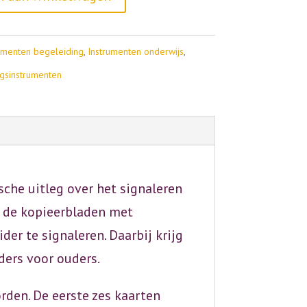
l
t
umenten begeleiding
,
Instrumenten onderwijs
,
e
ngsinstrumenten
r
n
a
t
i
che uitleg over het signaleren
v
je de kopieerbladen met
e
r te signaleren. Daarbij krijg
:
lders voor ouders.
rden. De eerste zes kaarten