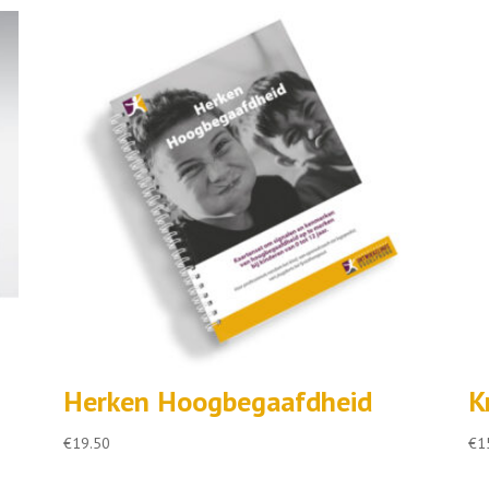
Herken Hoogbegaafdheid
K
€
19.50
€
1