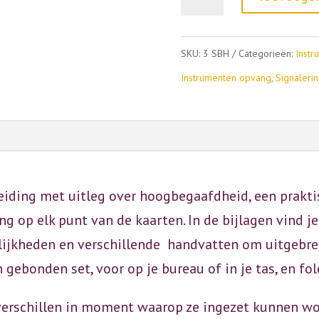
stappen
bij
SKU:
3 SBH
Categorieën:
Instr
hoogbegaafdheid
Instrumenten opvang
,
Signaleri
aantal
iding met uitleg over hoogbegaafdheid, een praktis
ing op elk punt van de kaarten. In de bijlagen vind 
jkheden en verschillende handvatten om uitgebreide
 gebonden set, voor op je bureau of in je tas, en fo
e verschillen in moment waarop ze ingezet kunnen wo