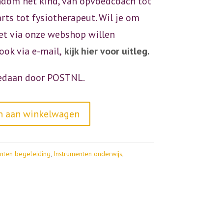
ndom het kind, van opvoedcoach tot
rts tot fysiotherapeut. Wil je om
et via onze webshop willen
ook via e-mail,
kijk hier voor uitleg.
edaan door POSTNL.
A
n aan winkelwagen
l
t
nten begeleiding
,
Instrumenten onderwijs
,
e
r
n
a