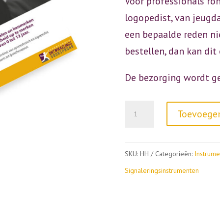
Voor professionals ro
logopedist, van jeugda
een bepaalde reden ni
bestellen, dan kan dit 
De bezorging wordt g
Herken
Toevoege
Hoogbegaafdheid
aantal
SKU:
HH
Categorieën:
Instrume
Signaleringsinstrumenten