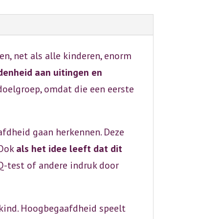
t
i
v
e
, net als alle kinderen, enorm
:
denheid aan uitingen en
doelgroep, omdat die een eerste
afdheid gaan herkennen. Deze
 Ook
als het idee leeft dat dit
IQ-test of andere indruk door
 kind. Hoogbegaafdheid speelt