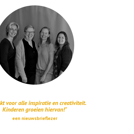
t voor alle inspiratie en creativiteit.
Kinderen groeien hiervan!"
een nieuwsbrieflezer