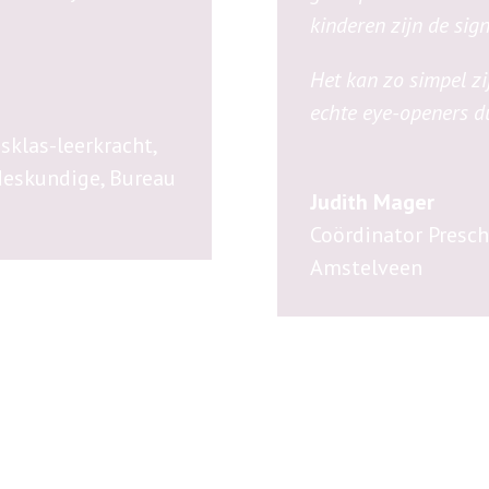
kinderen zijn de sign
Het kan zo simpel zij
echte
eye-openers d
usklas-leerkracht,
deskundige
,
Bureau
Judith Mager
Coördinator Presc
Amstelveen