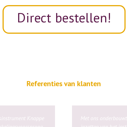
Direct bestellen!
Referenties van klanten
gsinstrument Knappe
Met ons onderbouwt
kkelingsvoorsprong
inzetten van het ins