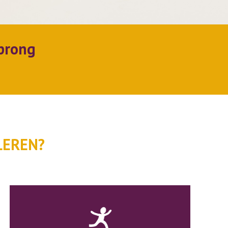
prong
LEREN?