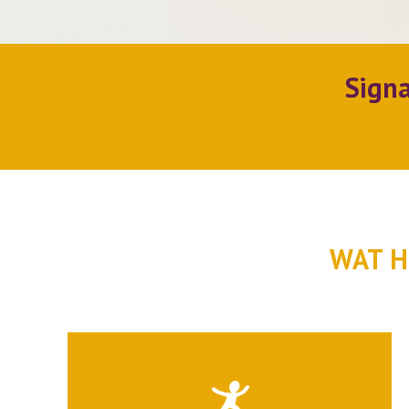
Signa
WAT H