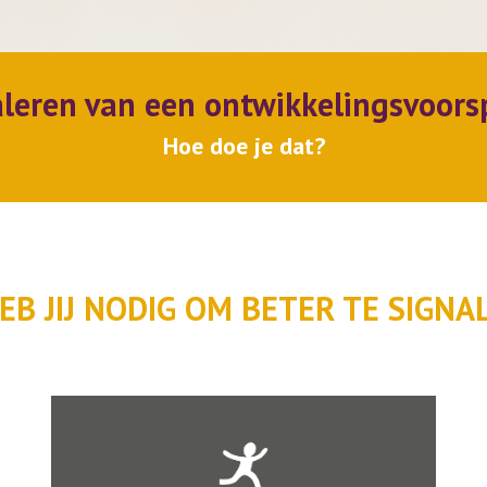
leren van een ontwikkelingsvoors
Hoe doe je dat?
EB JIJ NODIG OM BETER TE SIGNA