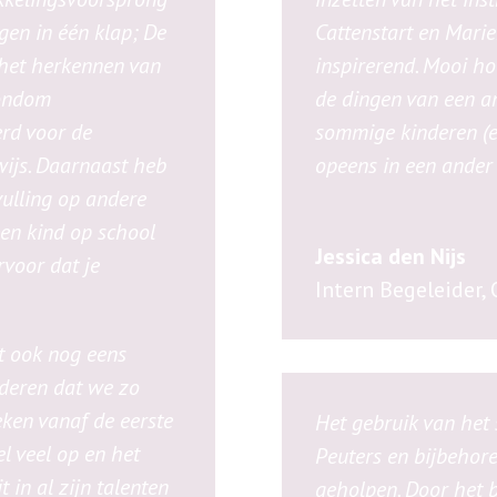
egen in één klap; De
Cattenstart en Mari
het herkennen van
inspirerend. Mooi ho
rondom
de dingen van een an
rd voor de
sommige kinderen (e
wijs. Daarnaast heb
opeens in een ander 
vulling op andere
een kind op school
Jessica den Nijs
ervoor dat je
Intern Begeleider
,
 ook nog eens
deren dat we zo
eken vanaf de eerste
Het gebruik van het 
l veel op en het
Peuters en bijbehore
t in al zijn talenten
geholpen. Door het 