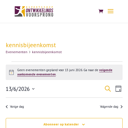
kennisbijeenkomst
Evenementen
kennisbijeenkomst
Evenementen
Geen evenementen gepland voor 13 juni 2026. Ga naar de
volgende
in
Bericht
aankomende evenementen
.
13
Evenem
Eve
juni
13/6/2026
Zoeken
Dag
wee
Zoeken
2026
Selecteer
nav
en
een
Vorige dag
Volgende dag
weerge
datum.
navigat
Abonneer op kalender