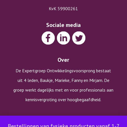
KvK 59900261
Sociale media
Over
De Expertgroep Ontwikkelingsvoorsprong bestaat
uit 4 leden, Baukje, Marieke, Fanny en Mirjam. De
groep werkt dagelijks met en voor professionals aan
kennisvergroting over hoogbegaafdheid.
Copyright © Expertgroep Ontwikkelingsvoorsprong |
Bestellingen van fysieke producten vanaf 1-7