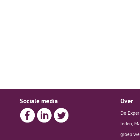
Sociale media
Over
De Exper
leden, Ma
groep wer