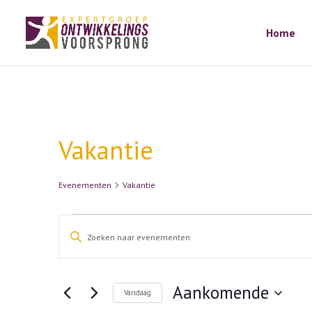
Home
Vakantie
Evenementen
Vakantie
Evenementen
Evenementen
Vul
Zoeken
een
en
weergeven
keyword
Aankomende
Vandaag
navigatie
in.