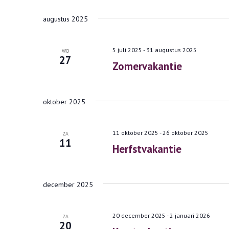
Selecteer
Zoek
een
augustus 2025
voor
datum.
Evenementen
5 juli 2025
-
31 augustus 2025
WO
27
met
Zomervakantie
keyword.
oktober 2025
11 oktober 2025
-
26 oktober 2025
ZA
11
Herfstvakantie
december 2025
20 december 2025
-
2 januari 2026
ZA
20