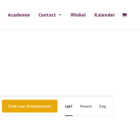
Academie
Contact
Winkel
Kalender
Evenement
weergaven
Zoek naar Evenementen
Lijst
Maand
Dag
navigatie